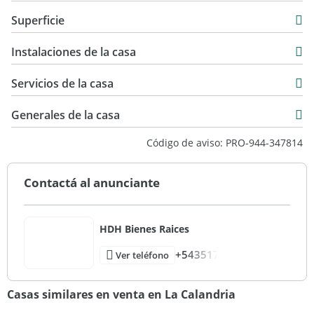
Casa
Superficie
Venta
162 m2
USD 210.000
Instalaciones de la casa
360 m2
72 m2
Servicios de la casa
360 m2
Generales de la casa
Código de aviso: PRO-944-347814
Contactá al anunciante
HDH Bienes Raices
+543517
Ver teléfono
Casas similares en venta en La Calandria