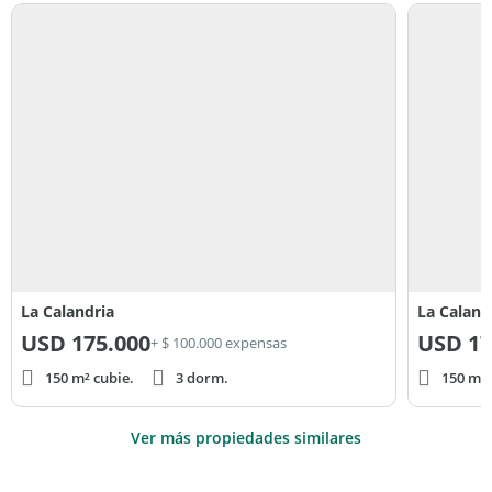
La Calandria
La Caland
USD
175.000
USD
17
+ $ 100.000 expensas
150 m² cubie.
3 dorm.
150 m² 
Ver más propiedades similares