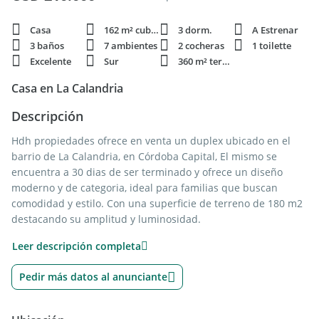
Casa
162 m² cubie.
3 dorm.
A Estrenar
3 baños
7 ambientes
2 cocheras
1 toilette
Excelente
Sur
360 m² terren.
Casa en La Calandria
Descripción
Hdh propiedades ofrece en venta un duplex ubicado en el
barrio de La Calandria, en Córdoba Capital, El mismo se
encuentra a 30 dias de ser terminado y ofrece un diseño
moderno y de categoria, ideal para familias que buscan
comodidad y estilo. Con una superficie de terreno de 180 m2
destacando su amplitud y luminosidad.
Leer descripción completa
El Duplex cuenta con tres dormitorios, uno en suite con gran
vestidor y amplio baño totalmente equipado. El dormitorio
Pedir más datos al anunciante
tiene salida a una gran balcón externo, los otros 2
dormitorios con amplios placares y salida ambos a una gran
terraza externa con vista al patio.