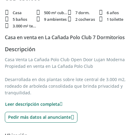
Casa
500 m² cubie.
7 dorm.
6 años
5 baños
9 ambientes
2 cocheras
1 toilette
3.000 m² terren.
Casa en venta en La Cañada Polo Club 7 Dormitorios
Descripción
Casa Venta La Cañada Polo Club Open Door Lujan Moderna
Propiedad en venta en La Cañada Polo Club
Desarrollada en dos plantas sobre lote central de 3.000 m2,
rodeado de arboleda consolidada que brinda privacidad y
tranquilidad.
Se trata de una casa de excelente nivel constructivo,
Leer descripción completa
realizada con materiales de primera calidad.
Pedir más datos al anunciante
Distribución interior:
- 5 dormitorios en suite
- Dependencia de servicio