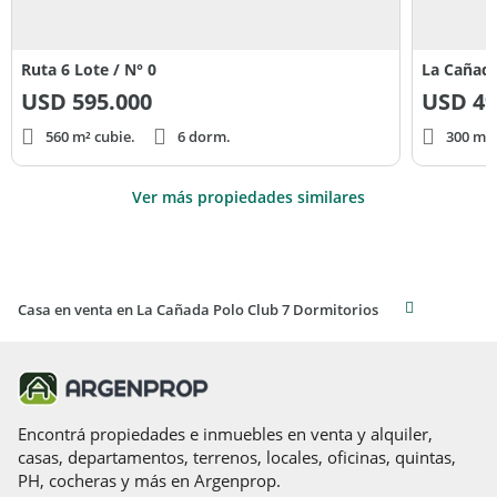
Ruta 6 Lote / N° 0
La Cañada
USD
595.000
USD
49
560 m² cubie.
6 dorm.
300 m² 
Ver más propiedades similares
Casa en venta en La Cañada Polo Club 7 Dormitorios
Encontrá propiedades e inmuebles en venta y alquiler,
casas, departamentos, terrenos, locales, oficinas, quintas,
PH, cocheras y más en Argenprop.