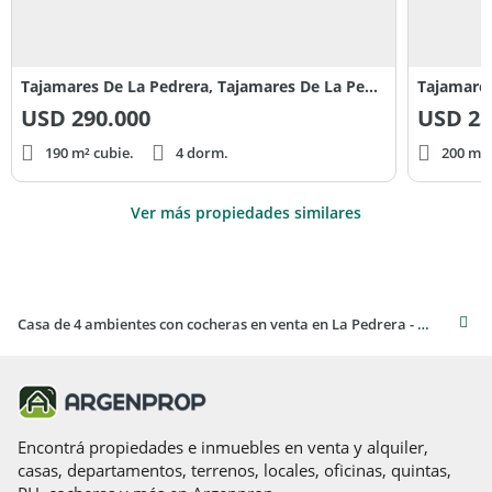
Tajamares De La Pedrera, Tajamares De La Pedrera, Rocha al 1100
USD
290.000
USD
23
190 m² cubie.
4 dorm.
200 m² 
Ver más propiedades similares
Casa de 4 ambientes con cocheras en venta en La Pedrera - Uruguay
Encontrá propiedades e inmuebles en venta y alquiler,
casas, departamentos, terrenos, locales, oficinas, quintas,