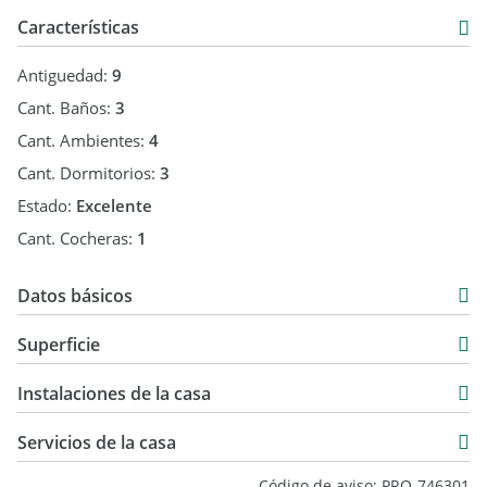
Sucursal: Larrea 1381 2 A, CABA
Características
Horario: Lunes a Viernes de 9 a 13 o 14 a 18 hs y Sábados 9 a
Antiguedad:
9
13 hs.
Cant. Baños:
3
CARLOS A. BEZRUK Mat. 3275 CMSI.
Cant. Ambientes:
4
CUCICBA Mat. 5952
Cant. Dormitorios:
3
Estado:
Excelente
Cant. Cocheras:
1
Datos básicos
Venta
Superficie
USD 250.000
134 m2
Instalaciones de la casa
202 m2
42 m2
Servicios de la casa
202 m2
Código de aviso: PRO-746301