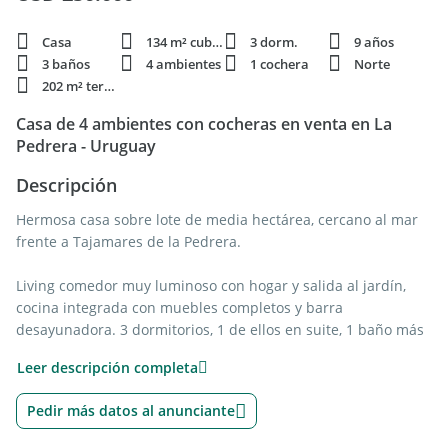
Casa
134 m² cubie.
3 dorm.
9 años
3 baños
4 ambientes
1 cochera
Norte
202 m² terren.
Casa de 4 ambientes con cocheras en venta en La
Pedrera - Uruguay
Descripción
Hermosa casa sobre lote de media hectárea, cercano al mar
frente a Tajamares de la Pedrera.
Living comedor muy luminoso con hogar y salida al jardín,
cocina integrada con muebles completos y barra
desayunadora. 3 dormitorios, 1 de ellos en suite, 1 baño más
completo, balcón terraza y garage para varios autos.
Leer descripción completa
El complejo tiene SUM, cancha de tenis, laguna para deportes
Pedir más datos al anunciante
acuáticos sin motor, parador de playa.