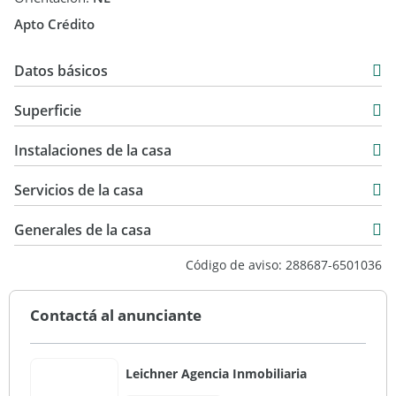
Apto Crédito
Parque, Vivienda multifamiliar
Datos básicos
Casa
Superficie
Venta
201 m2
USD 288.000
Instalaciones de la casa
630 m2
843 m2
Servicios de la casa
Generales de la casa
Código de aviso: 288687-6501036
Contactá al anunciante
Leichner Agencia Inmobiliaria