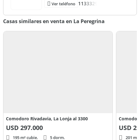
1133329
Ver teléfono
Casas similares en venta en La Peregrina
Comodoro Rivadavia, La Lonja al 3300
Comodoro
USD
297.000
USD
29
195 m² cubie.
5 dorm.
201 m² 