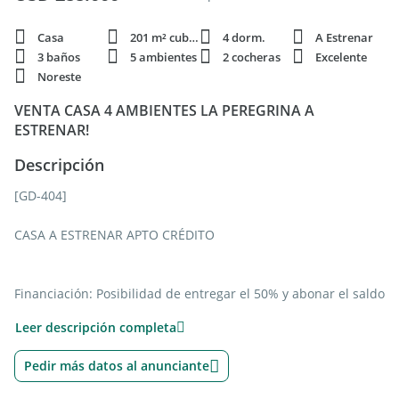
Casa
201 m² cubie.
4 dorm.
A Estrenar
3 baños
5 ambientes
2 cocheras
Excelente
Noreste
VENTA CASA 4 AMBIENTES LA PEREGRINA A
ESTRENAR!
Descripción
[GD-404]
CASA A ESTRENAR APTO CRÉDITO
Financiación: Posibilidad de entregar el 50% y abonar el saldo
en 36 cuotas con hipoteca en dólares.
Leer descripción completa
Distribución y Ambientes
Pedir más datos al anunciante
La propiedad se desarrolla en dos plantas.