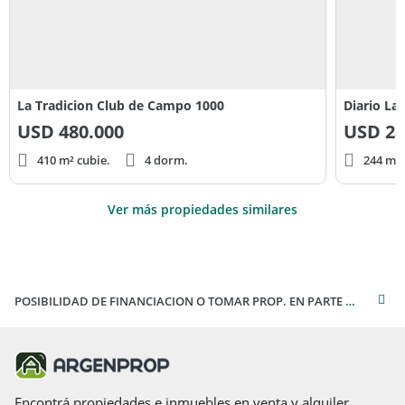
La Tradicion Club de Campo 1000
Diario La 
USD
480.000
USD
28
410 m² cubie.
4 dorm.
244 m² 
Ver más propiedades similares
POSIBILIDAD DE FINANCIACION O TOMAR PROP. EN PARTE DE PAGO
Encontrá propiedades e inmuebles en venta y alquiler,