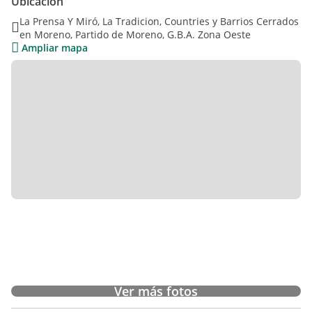
Ubicación
dormitorios con placard. Segundo baño completo, con doble
La Prensa Y Miró, La Tradicion, Countries y Barrios Cerrados
bacha y bañera.
en Moreno, Partido de Moreno, G.B.A. Zona Oeste
CARACTERISTICAS GENERALES: calefacción independiente en
Ampliar mapa
cada ambiente por tiro balanceado. Splits frío-calor en todos
los ambientes.
Mateo Propiedades. Mat. 203 Dpto. M-Gr.
Ver más fotos