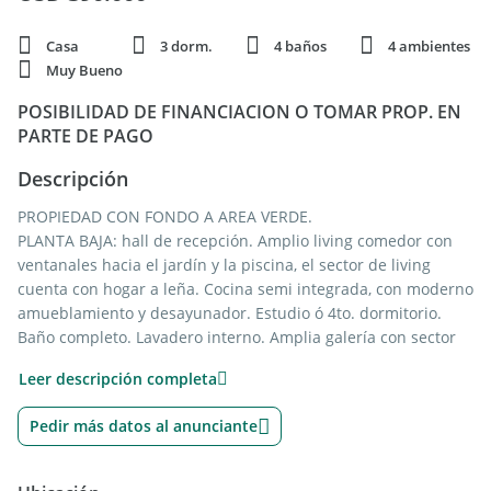
Casa
3 dorm.
4 baños
4 ambientes
Muy Bueno
POSIBILIDAD DE FINANCIACION O TOMAR PROP. EN
PARTE DE PAGO
Descripción
PROPIEDAD CON FONDO A AREA VERDE.
PLANTA BAJA: hall de recepción. Amplio living comedor con
ventanales hacia el jardín y la piscina, el sector de living
cuenta con hogar a leña. Cocina semi integrada, con moderno
amueblamiento y desayunador. Estudio ó 4to. dormitorio.
Baño completo. Lavadero interno. Amplia galería con sector
de parrilla, equipado con mesada, bacha y mueble bajo
Leer descripción completa
mesada. Piscina con jacuzzi. Baño externo completo. Cuarto
de guardado. Hermoso jardín parquizado con fondo a área
Pedir más datos al anunciante
verde, cuenta con vistas muy abiertas.
PLANTA ALTA: dormitorio principal en suite de amplias
dimensiones, con vestidor y área para escritorio. Dos