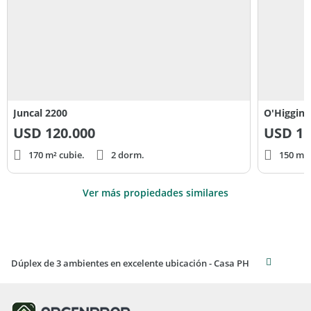
Juncal 2200
O'Higgins
USD
120.000
USD
15
170 m² cubie.
2 dorm.
150 m² 
Ver más propiedades similares
Dúplex de 3 ambientes en excelente ubicación - Casa PH