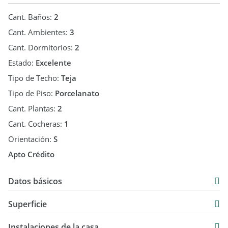
Cant. Baños:
2
SE ESCUCHAN OFERTAS
Cant. Ambientes:
3
Cant. Dormitorios:
2
Estado:
Excelente
Tipo de Techo:
Teja
Casa - PH - Duplex - Depto - zona sur - oportunidad
Tipo de Piso:
Porcelanato
Cant. Plantas:
2
Cant. Cocheras:
1
Orientación:
S
Apto Crédito
Datos básicos
Casa
Superficie
Venta
84 m2
USD 139.000
Instalaciones de la casa