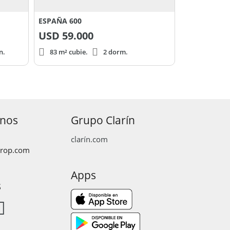
ESPAÑA 600
USD
59.000
n.
83 m² cubie.
2 dorm.
anos
Grupo Clarín
clarín.com
prop.com
Apps
s