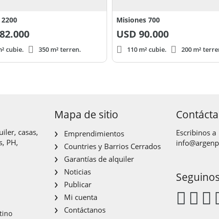
 2200
Misiones 700
82.000
USD
90.000
² cubie.
350 m² terren.
110 m² cubie.
200 m² terre
Mapa de sitio
Contáct
iler, casas,
Escribinos a
Emprendimientos
s, PH,
info@argen
Countries y Barrios Cerrados
Garantías de alquiler
Noticias
Seguino
Publicar
Mi cuenta
Contáctanos
tino