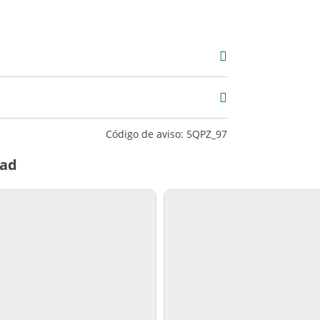
Venta
USD 70.000
Código de aviso: 5QPZ_97
tad