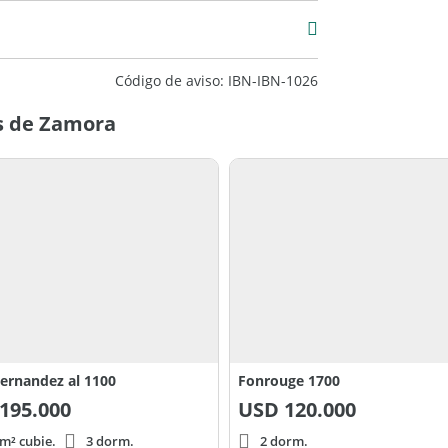
Código de aviso: IBN-IBN-1026
s de Zamora
Fernandez al 1100
Fonrouge 1700
195.000
USD
120.000
m² cubie.
3 dorm.
2 dorm.