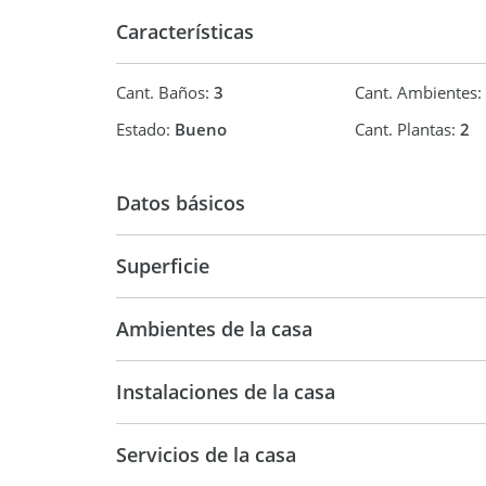
y descripciones son ilustrativas y no contractuale
Características
Cant. Baños:
3
Cant. Ambientes:
Estado:
Bueno
Cant. Plantas:
2
Datos básicos
Venta
USD 158.
Superficie
191 m2
19
Ambientes de la casa
247 m2
Instalaciones de la casa
Servicios de la casa