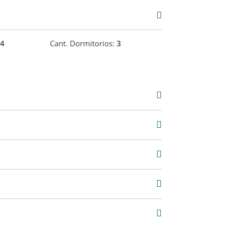
s
4
Cant. Dormitorios:
3
000
5 m2
56 m2