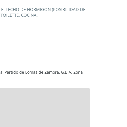
TE. TECHO DE HORMIGON (POSIBILIDAD DE
TOILETTE. COCINA.
CC - A 4 DE AV. HIPOLITO YRIGOYEN AL
biliarios no empotrados, aires
ión.
 Partido de Lomas de Zamora, G.B.A. Zona