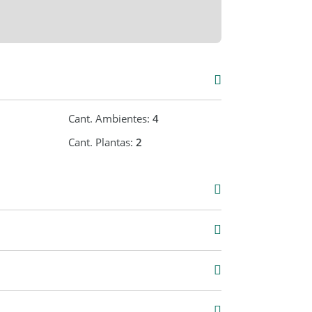
Cant. Ambientes:
4
Cant. Plantas:
2
Venta
USD 245.000
 m2
90 m2