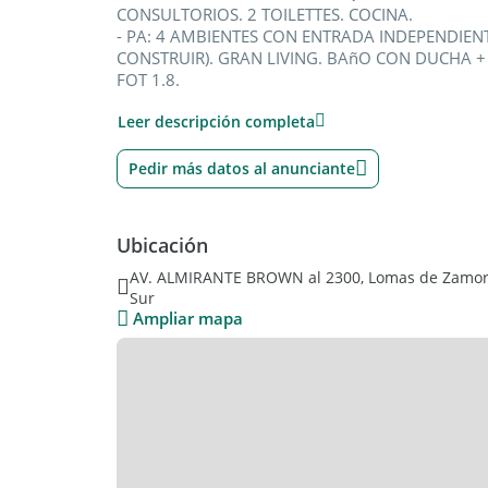
CONSULTORIOS. 2 TOILETTES. COCINA.
- PA: 4 AMBIENTES CON ENTRADA INDEPENDIEN
CONSTRUIR). GRAN LIVING. BAñO CON DUCHA + 
FOT 1.8.
Leer descripción completa
ENTRE JUNIN Y DR. FINOCHIETTO
(A 3 CUADRAS DE LA ESTACION DE LOMAS DEL FF
9.200)
Pedir más datos al anunciante
LOMAS DE ZAMORA
APTO DISCAPACITADOS: No.
Ubicación
NO SE INCLUYEN EN EL PRECIO DE ESTA VENTA: Mo
acondicionados, estufas ni artefactos de iluminac
AV. ALMIRANTE BROWN al 2300, Lomas de Zamora,
Sur
Ampliar mapa
*FichaBrick=1038927*