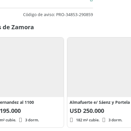
Código de aviso: PRO-34853-290859
s de Zamora
Fernandez al 1100
Almafuerte e/ Sáenz y Portela
195.000
USD
250.000
m² cubie.
3 dorm.
182 m² cubie.
3 dorm.