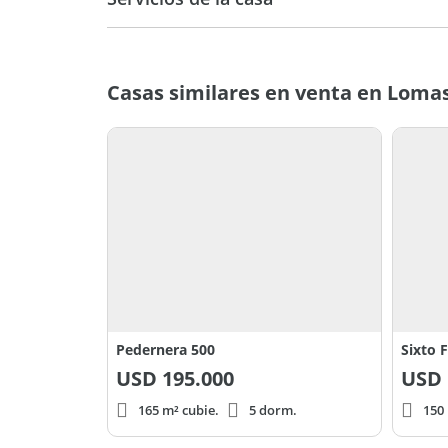
Casas similares en venta en Loma
Pedernera 500
Sixto 
USD
195.000
USD
165 m² cubie.
5 dorm.
150 