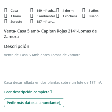
Casa
149 m² cubie.
4 dorm.
8 años
1 baño
5 ambientes
1 cochera
Bueno
Sureste
187 m² terren.
Venta- Casa 5 amb- Capitan Rojas 2141-Lomas de
Zamora
Descripción
Venta de Casa 5 Ambientes Lomas de Zamora
Casa desarrollada en dos plantas sobre un lote de 187 m²,
ubicada en Lomas de Zamora. Al frente dispone de rejas con
Leer descripción completa
portón de acceso vehicular, espacio semicubierto para
cochera y un pequeño jardín desde el cual, mediante un
Pedir más datos al anunciante
pasillo lateral, se accede de manera independiente al patio
trasero.