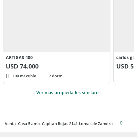
ARTIGAS 400
carlos gl
USD
74.000
USD
50
100 m² cubie.
2 dorm.
Ver más propiedades similares
Venta- Casa 5 amb- Capitan Rojas 2141-Lomas de Zamora