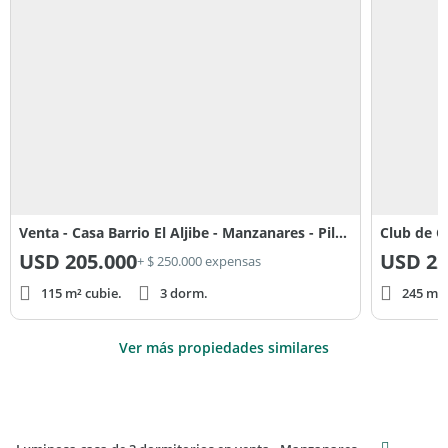
Venta - Casa Barrio El Aljibe - Manzanares - Pilar APTO CRÉDITO
Club de C
USD
205.000
USD
22
+ $ 250.000 expensas
115 m² cubie.
3 dorm.
245 m² 
Ver más propiedades similares