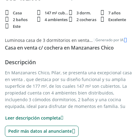
Casa
147 m² cubie.
3 dorm.
7 años
2 baños
4 ambientes
2 cocheras
Excelente
Este
|
Luminosa casa de 3 dormitorios en venta - Manzanares
Generado por IA
Casa en venta c/ cochera en Manzanares Chico
Descripción
En Manzanares Chico, Pilar, se presenta una excepcional casa
en venta , que destaca por su diseño funcional y su amplia
superficie de 177 m², de los cuales 147 m² son cubiertos. La
propiedad cuenta con 4 ambientes bien distribuidos,
incluyendo 3 cómodos dormitorios, 2 baños y una cocina
equipada, ideal para disfrutar de momentos en familia. Su
orientación este permite el ingreso de luz natural durante la
Leer descripción completa
mañana, creando un ambiente cálido y acogedor.
Pedir más datos al anunciante
Este inmueble se encuentra en un barrio privado que ofrece