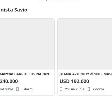
nista Savio
Perito Moreno BARRIO LOS NARANJOS 1800
240.000
USD
192.000
m² cubie.
5 dorm.
200 m² cubie.
2 dorm.