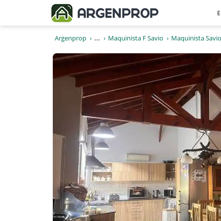
E
Argenprop
...
Maquinista F Savio
Maquinista Savi