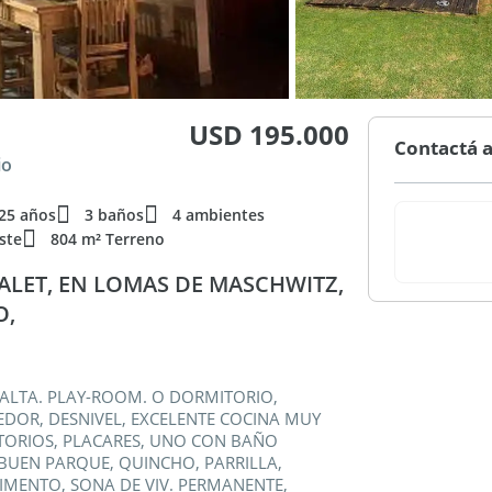
USD 195.000
Contactá a
io
25 años
3 baños
4 ambientes
ste
804 m² Terreno
ALET, EN LOMAS DE MASCHWITZ,
O,
ALTA. PLAY-ROOM. O DORMITORIO,
EDOR, DESNIVEL, EXCELENTE COCINA MUY
TORIOS, PLACARES, UNO CON BAÑO
 BUEN PARQUE, QUINCHO, PARRILLA,
MENTO, SONA DE VIV. PERMANENTE,