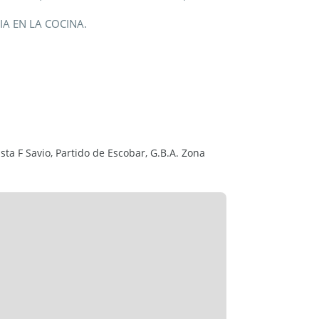
A EN LA COCINA.
ENTES,
ta F Savio, Partido de Escobar, G.B.A. Zona