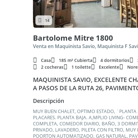
14
Bartolome Mitre 1800
Venta en Maquinista Savio, Maquinista F Sav
Casa
185 m² Cubierta
4 dormitorios
2 cocheras
1 toilette
Excelente
Nore
MAQUINISTA SAVIO, EXCELENTE CH
A PASOS DE LA RUTA 26, PAVIMENT
Descripción
MUY BUEN CHALET, OPTIMO ESTADO, `PLANTA 
PLACARES. PLANTA BAJA. A,MPLIO LIVING- COM
COMPLETA, COMEDOR DIARIO, BAÑO, 3 DORMI
PRIVADO, LAVADERO, PILETA CON FILTRO, MUY
POORTON AUTOMATIZADO, GAS NATURAL, PAVI