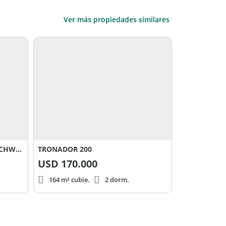
Ver más propiedades similares
JUANA AZURDUY al 900 - MASCHWITZ
TRONADOR 200
USD
170.000
164 m² cubie.
2 dorm.