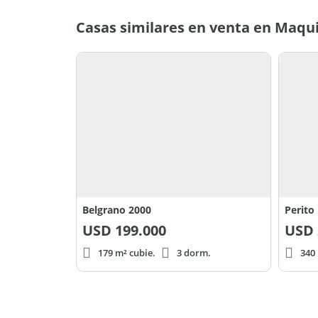
205 m2
Casas similares en venta en Maqui
Belgrano 2000
USD
199.000
USD
179 m² cubie.
3 dorm.
340 