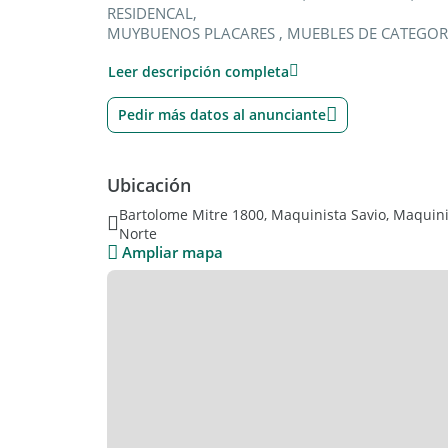
RESIDENCAL,
MUYBUENOS PLACARES , MUEBLES DE CATEGORI
Leer descripción completa
TOMA DPTO, EN ESCOBAR, DE UNO Ó DOS AMBI
Pedir más datos al anunciante
Ubicación
Bartolome Mitre 1800, Maquinista Savio, Maquinis
Norte
Ampliar mapa