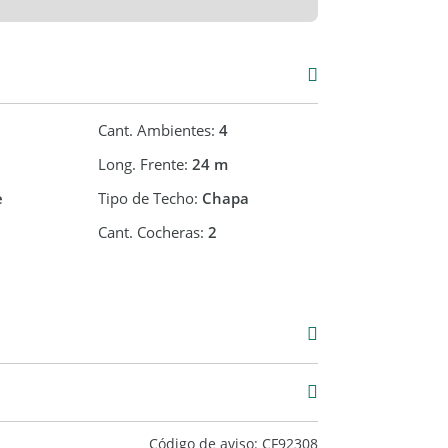
Cant. Ambientes:
4
Long. Frente:
24 m
e
Tipo de Techo:
Chapa
Cant. Cocheras:
2
Venta
USD 195.000
4 m2
20 m2
Código de aviso: CF92308