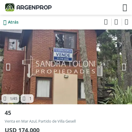
Atrás
1
1
/45
45
Venta en Mar Azul, Partido de Villa Gesell
USD 174.000