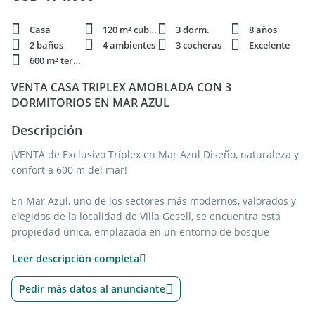
Casa
120 m² cubie.
3 dorm.
8 años
2 baños
4 ambientes
3 cocheras
Excelente
600 m² terren.
VENTA CASA TRIPLEX AMOBLADA CON 3
DORMITORIOS EN MAR AZUL
Descripción
¡VENTA de Exclusivo Tríplex en Mar Azul Diseño, naturaleza y
confort a 600 m del mar!
En Mar Azul, uno de los sectores más modernos, valorados y
elegidos de la localidad de Villa Gesell, se encuentra esta
propiedad única, emplazada en un entorno de bosque
consolidado y a tan solo 600 metros del mar.
Leer descripción completa
Este distinguido tríplex fue concebido respetando la
Pedir más datos al anunciante
naturaleza original del lote, integrándose armónicamente con
los árboles y el paisaje. Su arquitectura combina madera,