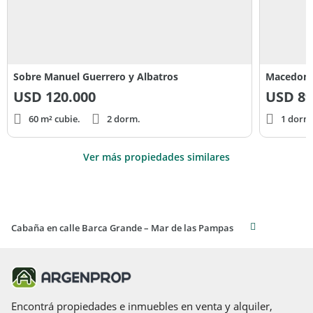
Sobre Manuel Guerrero y Albatros
Macedoni
USD
120.000
USD
89
60 m² cubie.
2 dorm.
1 dorm
Ver más propiedades similares
Cabaña en calle Barca Grande – Mar de las Pampas
Encontrá propiedades e inmuebles en venta y alquiler,