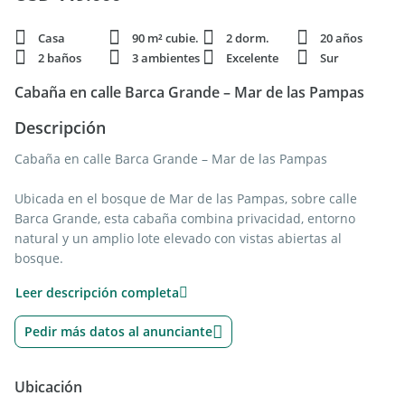
Casa
90 m² cubie.
2 dorm.
20 años
2 baños
3 ambientes
Excelente
Sur
Cabaña en calle Barca Grande – Mar de las Pampas
Descripción
Cabaña en calle Barca Grande – Mar de las Pampas
Ubicada en el bosque de Mar de las Pampas, sobre calle
Barca Grande, esta cabaña combina privacidad, entorno
natural y un amplio lote elevado con vistas abiertas al
bosque.
Se encuentra a aproximadamente 10 cuadras del centro y de
Leer descripción completa
la playa.
Pedir más datos al anunciante
La propiedad cuenta con 90 m² cubiertos sobre un lote de
675 m², distribuidos en dos plantas. Dispone de living
comedor con cocina integrada, salida al deck con parrilla y en
Ubicación
planta alta 2 dormitorios y 2 baños.