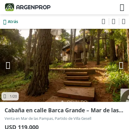
Atrás
1
/20
Cabaña en calle Barca Grande – Mar de las Pampas 100
Venta en Mar de las Pampas, Partido de Villa Gesell
USD 119.000