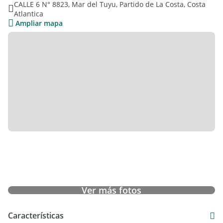
CALLE 6 N° 8823, Mar del Tuyu, Partido de La Costa, Costa
Planta baja:
Atlantica
COCINA INTEGRADA
Ampliar mapa
LIVING-COMEDOR
1 TOILETTE
PATIO CON PARRILLA Y LAVADERO
ESPACIO PARA VEHICULO DESCUBIERTO
Planta alta :
2 DORMITORIOS
BAñO COMPLETO
BALCON
Ver más fotos
CHALETS TRES AMBIENTES AL FONDO :
COCINA INTEGRADA
Características