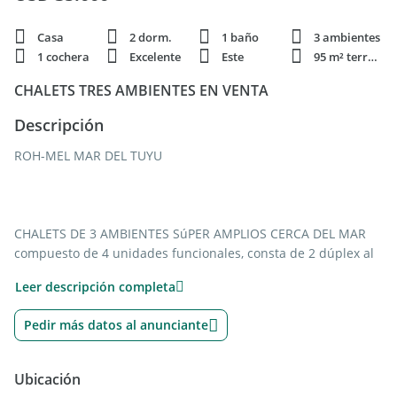
Casa
2 dorm.
1 baño
3 ambientes
1 cochera
Excelente
Este
95 m² terren.
CHALETS TRES AMBIENTES EN VENTA
Descripción
ROH-MEL MAR DEL TUYU
CHALETS DE 3 AMBIENTES SúPER AMPLIOS CERCA DEL MAR
compuesto de 4 unidades funcionales, consta de 2 dúplex al
frente y 2 chalets al fondo .
Leer descripción completa
UBICACIóN:
Pedir más datos al anunciante
CALLE 6 N 8823 MAR DEL TUYU
Ubicación
DUPLEX TRES AMBIENTES :