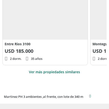
Entre Rios 3100
Montegud
USD
185.000
USD
18
2 dorm.
35 años
2 dorm
Ver más propiedades similares
Martinez PH 3 ambientes ,al frente, con lote de 340 m