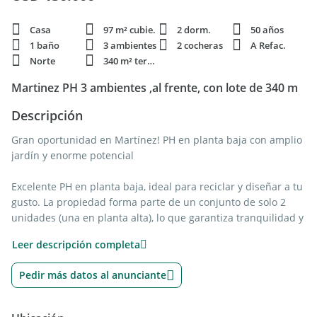
Casa
97 m² cubie.
2 dorm.
50 años
1 baño
3 ambientes
2 cocheras
A Refac.
Norte
340 m² terren.
Martinez PH 3 ambientes ,al frente, con lote de 340 m
Descripción
Gran oportunidad en Martínez! PH en planta baja con amplio
jardín y enorme potencial
Excelente PH en planta baja, ideal para reciclar y diseñar a tu
gusto. La propiedad forma parte de un conjunto de solo 2
unidades (una en planta alta), lo que garantiza tranquilidad y
sin EXPENSAS .
Leer descripción completa
Se compone de un cómodo living comedor con cocina
Pedir más datos al anunciante
integrada, equipada con amplia mesada y abundante
mobiliario alto y bajo. Cuenta con baño completo y 2
dormitorios bien distribuidos.