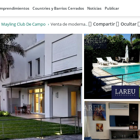
mprendimientos
Countries y Barrios Cerrados
Noticias
Publicar
Compartir
Ocultar
Mayling Club De Campo
Venta de moderna casa a estrenar con 5 dormitorios en Mayling Club Campo