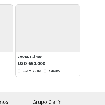
CHUBUT al 400
USD
650.000
322 m² cubie.
4 dorm.
anos
Grupo Clarín