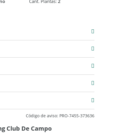
no
Cant. Plantas:
2
Venta
USD 840.000
00 m2
1.300 m2
Código de aviso: PRO-7455-373636
ing Club De Campo