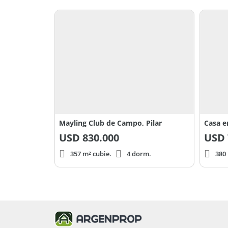
Mayling Club de Campo, Pilar
USD
830.000
USD
357 m² cubie.
4 dorm.
380 