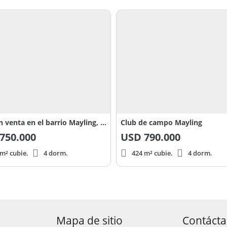
Casa en venta en el barrio Mayling, Pilar
Club de campo Mayling
750.000
USD
790.000
m² cubie.
4 dorm.
424 m² cubie.
4 dorm.
Mapa de sitio
Contáct