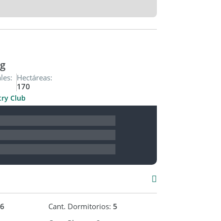
da.
 , de superficie rápida, estadio de tenis con
n, canchas de fútbol, paddle y hockey.
os.
g
les:
Hectáreas:
170
or tu propiedad y venderla al mejor precio,
try Club
to impacto y acompañamiento en todo el
na tasación precisa y sin compromiso.
ies son aproximadas y solo se muestran a
6
Cant. Dormitorios:
5