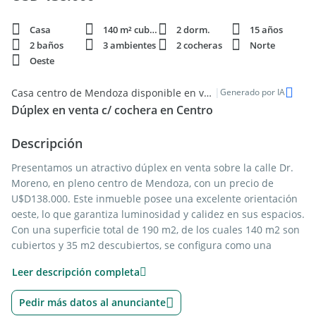
Casa
140 m² cubie.
2 dorm.
15 años
2 baños
3 ambientes
2 cocheras
Norte
Oeste
|
Casa centro de Mendoza disponible en venta
Generado por IA
Dúplex en venta c/ cochera en Centro
Descripción
Presentamos un atractivo dúplex en venta sobre la calle Dr.
Moreno, en pleno centro de Mendoza, con un precio de
U$D138.000. Este inmueble posee una excelente orientación
oeste, lo que garantiza luminosidad y calidez en sus espacios.
Con una superficie total de 190 m2, de los cuales 140 m2 son
cubiertos y 35 m2 descubiertos, se configura como una
opción ideal para quienes buscan comodidad y
Leer descripción completa
funcionalidad.
Pedir más datos al anunciante
El dúplex cuenta con 2 dormitorios, 2 baños y una cocina