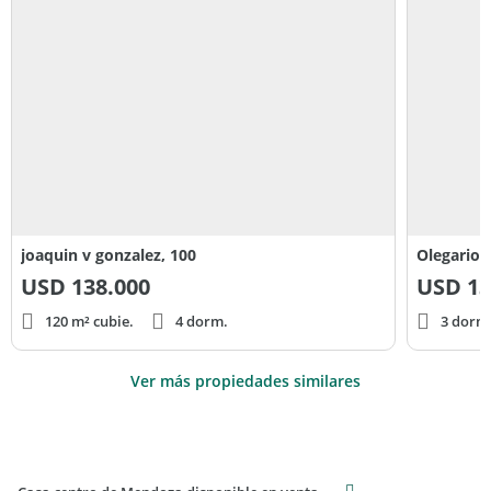
joaquin v gonzalez, 100
Olegario 
USD
138.000
USD
13
120 m² cubie.
4 dorm.
3 dorm
Ver más propiedades similares