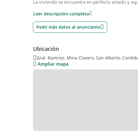
La vivienda se encuentra en perfecto estado y eq
ventiladores de techo, iluminación. Nada para hac
Leer descripción completa
SE VENDE SIN MUEBLES.
ESCRITURA Y PLANOS. TODO EN ORDEN PARA TR
TOMA CAMIONETA EN PARTE DE PAGO.
Pedir más datos al anunciante
Adjunto fotos con la casa sin muebles y con la c
dimensiones.
Publica: Corredor inmobiliario matrícula cpi: 67
Ubicación
Otros Servicios:
Gral. Ramirez, Mina Clavero, San Alberto, Cordob
Ampliar mapa
Parque