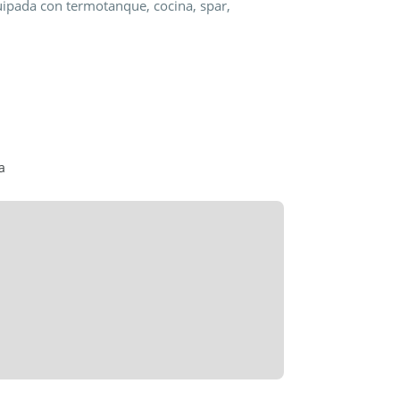
uipada con termotanque, cocina, spar,
erle.
ANSFERIR.
asa con muebles para que vean las
40. Denacimiento Propiedades.
a