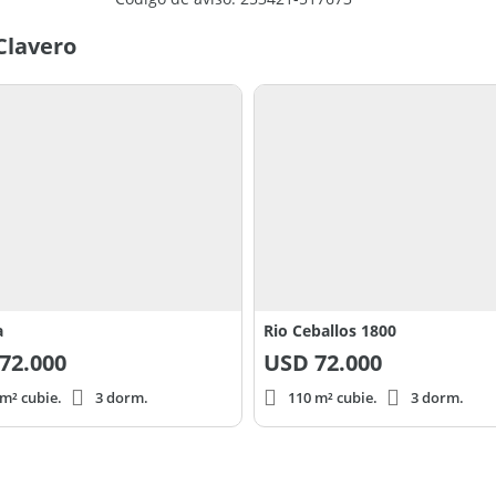
Clavero
a
Rio Ceballos 1800
72.000
USD
72.000
m² cubie.
3 dorm.
110 m² cubie.
3 dorm.