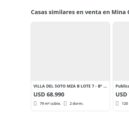
Casas similares en venta en Mina 
VILLA DEL SOTO MZA B LOTE 7 - B° SAN SEBASTIAN 2000
Public
USD
68.990
USD
79 m² cubie.
2 dorm.
120 