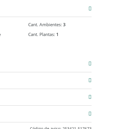
Cant. Ambientes:
3
e
Cant. Plantas:
1
Venta
USD 69.000
2
Código de aviso: 253421-517673