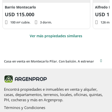
Barrio Montecarlo
Alfredo N
USD
115.000
USD
13
100 m² cubie.
3 dorm.
126 m² 
Ver más propiedades similares
Casa en venta en Montecarlo Pilar. Con balcón. A estrenar
Encontrá propiedades e inmuebles en venta y alquiler,
casas, departamentos, terrenos, locales, oficinas, quintas,
PH, cocheras y más en Argenprop.
Términos y Condiciones