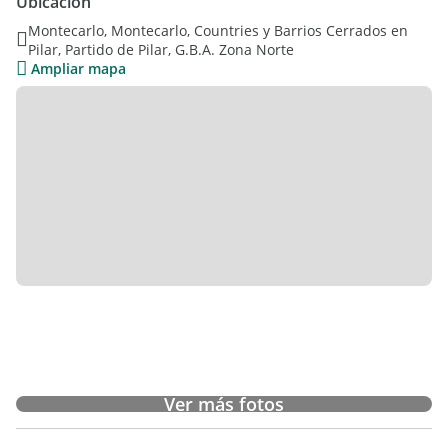
Ubicación
Dos dormitorios con vestidor en el medio
Montecarlo, Montecarlo, Countries y Barrios Cerrados en
Un baño.
Pilar, Partido de Pilar, G.B.A. Zona Norte
Ampliar mapa
El complejo dispone de reja perimetral, acceso peatonal con
portero eléctrico y portón automatizado.
Cocheras con instalación para cargador de vehículo eléctrico.
Termotanque y cocina eléctrica.
Financiación:
30 % de adelanto y cuotas en pesos + CAC o en dólares.
ENTREGA: SEPTIEMBRE 2026, CON POSIBILIDAD DE
ESCRITURAR Y APTO CREDITO.
Ver más fotos