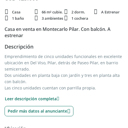
Casa
66 m² cubie.
2 dorm.
A Estrenar
1 baño
3 ambientes
1 cochera
Casa en venta en Montecarlo Pilar. Con balcón. A
estrenar
Descripción
Emprendimiento de cinco unidades funcionales en excelente
ubicación en Del Viso, Pilar, detrás de Paseo Pilar, en barrio
semicerrado.
Dos unidades en planta baja con jardín y tres en planta alta
con balcón.
Las cinco unidades cuentan con parrilla propia.
Entorno muy tranquilo, cercano a accesos y servicios.
Leer descripción completa
DESCRIPCIóN DEL INMUEBLE:
Pedir más datos al anunciante
Propiedad ubicada en 1er. Piso con balcón con parrilla.
Living comedor con cocina integrada