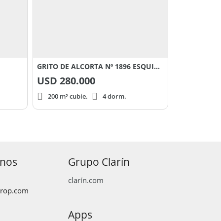
GRITO DE ALCORTA Nº 1896 ESQUINA PEGUY
USD
280.000
200 m² cubie.
4 dorm.
anos
Grupo Clarín
clarín.com
prop.com
Apps