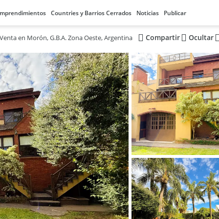
mprendimientos
Countries y Barrios Cerrados
Noticias
Publicar
Compartir
Ocultar
Venta en Morón, G.B.A. Zona Oeste, Argentina