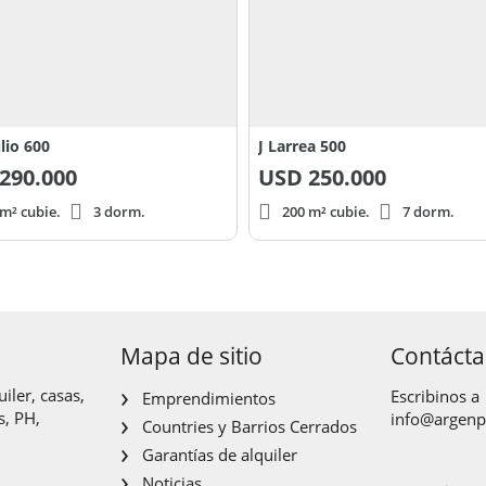
lio 600
J Larrea 500
corriente y electricidad.
290.000
USD
250.000
eguro.
prestaciones.
m² cubie.
3 dorm.
200 m² cubie.
7 dorm.
nar una visita.. - Mat.
Mapa de sitio
Contáct
iler, casas,
Escribinos a
Emprendimientos
s, PH,
info@argen
Countries y Barrios Cerrados
Garantías de alquiler
Noticias