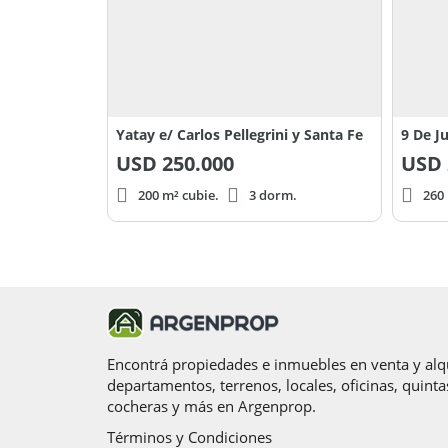
Dos habitaciones.
Sala de máquinas.
Lavadero adicional.
Sistema de climatización
Caldera central frío/calor.
Ubicación estratégica
Próxima a la estación de Ramos Mejía.
Yatay e/ Carlos Pellegrini y Santa Fe
9 De Ju
Cuenta con servicios de cloacas, gas natural, agua 
USD
250.000
USD
Emplazada en un barrio residencial tranquilo y s
Una propiedad única por dimensiones, calidad y 
200 m² cubie.
3 dorm.
260 
Contactanos para recibir más información y coordi
Encontrá propiedades e inmuebles en venta y alqu
departamentos, terrenos, locales, oficinas, quinta
cocheras y más en Argenprop.
Términos y Condiciones