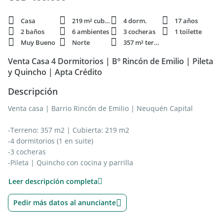
Casa
219 m² cubie.
4 dorm.
17 años
2 baños
6 ambientes
3 cocheras
1 toilette
Muy Bueno
Norte
357 m² terren.
Venta Casa 4 Dormitorios | Bº Rincón de Emilio | Pileta
y Quincho | Apta Crédito
Descripción
Venta casa | Barrio Rincón de Emilio | Neuquén Capital
-Terreno: 357 m2 | Cubierta: 219 m2
-4 dormitorios (1 en suite)
-3 cocheras
-Pileta | Quincho con cocina y parrilla
-Galería exterior con parrilla
Leer descripción completa
-Jardín con riego por aspersión
-Estudio
Pedir más datos al anunciante
-Baños reciclados | Aberturas de aluminio
-Aire acondicionado | Alarma