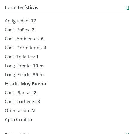
Lewit, Martillero y Corredor Público Mat. NQN Nro 783. El
Características
agente inmobiliario asociado es un intermediario entre los
potenciales clientes y el martillero. Todas las operaciones
Antiguedad:
17
inmobiliarias son promocionadas y concluidas por Martillero
público y corredor inmobiliario Matías Pablo Lewit, Mat. 783.
Cant. Baños:
2
Todas las fotos, planos, proyecciones, son ilustrativas, carecen
Cant. Ambientes:
6
de rigor técnico y no son vinculantes.
Cant. Dormitorios:
4
Cant. Toilettes:
1
Long. Frente:
10 m
Long. Fondo:
35 m
Estado:
Muy Bueno
Cant. Plantas:
2
Cant. Cocheras:
3
Orientación:
N
Apto Crédito