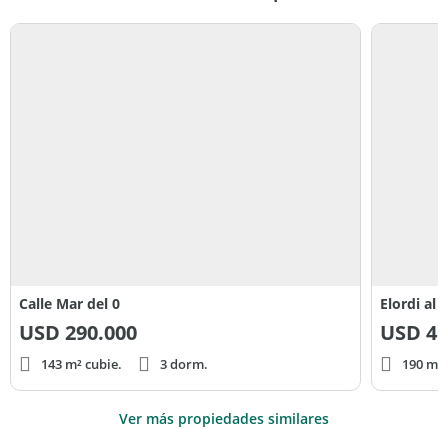
Calle Mar del 0
Elordi al 
USD
290.000
USD
45
143 m² cubie.
3 dorm.
190 m² 
Ver más propiedades similares