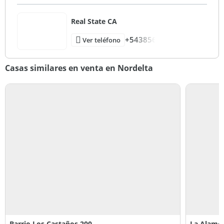
Real State CA
+543856
Ver teléfono
Casas similares en venta en Nordelta
Barrio Los Castaños 200
La Alamed