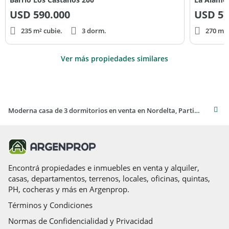
USD
590.000
USD
57
235 m² cubie.
3 dorm.
270 m² 
Ver más propiedades similares
Moderna casa de 3 dormitorios en venta en Nordelta, Partido de Tigre
Encontrá propiedades e inmuebles en venta y alquiler,
casas, departamentos, terrenos, locales, oficinas, quintas,
PH, cocheras y más en Argenprop.
Términos y Condiciones
Normas de Confidencialidad y Privacidad