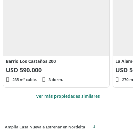
Barrio Los Castaños 200
La Alamed
USD
590.000
USD
57
235 m² cubie.
3 dorm.
270 m² 
Ver más propiedades similares
Amplia Casa Nueva a Estrenar en Nordelta