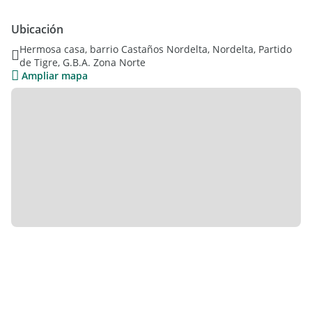
El barrio Castaños cuenta con excelentes amenities:
Ubicación
+Cancha de futbol
Hermosa casa, barrio Castaños Nordelta, Nordelta, Partido
+Cancha de tenis
de Tigre, G.B.A. Zona Norte
+Sum
Ampliar mapa
Además el barrio cuenta con una excelente ubicación ya que
tiene salida rápida a camino Bancalari, con salida a
Panamericana.