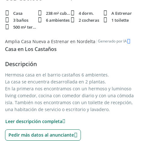
Casa
238 m² cubie.
4 dorm.
A Estrenar
3 baños
6 ambientes
2 cocheras
1 toilette
500 m² terren.
|
Amplia Casa Nueva a Estrenar en Nordelta
Generado por IA
Casa en Los Castaños
Descripción
Hermosa casa en el barrio castaños 6 ambientes.
La casa se encuentra desarrollada en 2 plantas.
En la primera nos encontramos con un hermoso y luminoso
living comedor, cocina con comedor diario y con una cómoda
isla. También nos encontramos con un toilette de recepción,
una habitación de servicio o escritorio y lavadero.
En la segunda planta nos encontramos con 2 habitaciones
Leer descripción completa
con baño completo y una habitación en suite con vestidor.
Pedir más datos al anunciante
La casa también cuenta con una hermosa galería con parrilla.