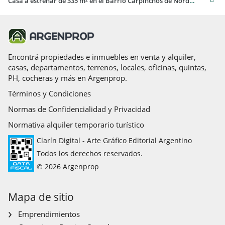
Casa a estrenar de 335 m² en el Barrio Carpinchos de Nordelta
actividades para grandes y jovenes.
BC Con AMENITIES cancha de tenis , cancha de futbol, cancha
de pádel , gimnasio , club house , piscina
EXCELENTE CALIDAD CONSTRUCTIVA
Encontrá propiedades e inmuebles en venta y alquiler,
casas, departamentos, terrenos, locales, oficinas, quintas,
DISEñO Y CONSTRUCCIóN
PH, cocheras y más en Argenprop.
DEL VALLE ARQUITECTURA.
Términos y Condiciones
Las medidas son aprox. y orientativas. Las medidas exactas
Normas de Confidencialidad y Privacidad
surgirán del título de propiedad.
Normativa alquiler temporario turístico
STAFFORINI REAL ESTATE - CUCICBA 7931 - CSI 6791.
Clarín Digital - Arte Gráfico Editorial Argentino
Todos los derechos reservados.
© 2026 Argenprop
Mapa de sitio
Emprendimientos