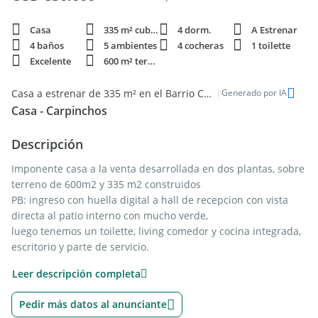
Casa
335 m² cubie.
4 dorm.
A Estrenar
4 baños
5 ambientes
4 cocheras
1 toilette
Excelente
600 m² terren.
|
Casa a estrenar de 335 m² en el Barrio Carpinchos de Nordelta
Generado por IA
Casa - Carpinchos
Descripción
Imponente casa a la venta desarrollada en dos plantas, sobre
terreno de 600m2 y 335 m2 construidos
PB: ingreso con huella digital a hall de recepcion con vista
directa al patio interno con mucho verde,
luego tenemos un toilette, living comedor y cocina integrada,
escritorio y parte de servicio.
PA: accedemos mediante la escalera con vista hacia el patio
Leer descripción completa
interno de PB y subiendo nos
encontramos con un play room de amplias medidas, a la
Pedir más datos al anunciante
derecha la suite principal y la suite master,