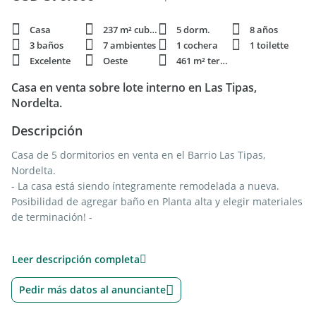
Casa
237 m² cubie.
5 dorm.
8 años
3 baños
7 ambientes
1 cochera
1 toilette
Excelente
Oeste
461 m² terren.
Casa en venta sobre lote interno en Las Tipas,
Nordelta.
Descripción
Casa de 5 dormitorios en venta en el Barrio Las Tipas,
Nordelta.
- La casa está siendo íntegramente remodelada a nueva.
Posibilidad de agregar baño en Planta alta y elegir materiales
de terminación! -
Ubicada en un lote interno en equina, la casa esta
Leer descripción completa
desarrollada en 2 plantas:
Planta baja: Toilette de recepción. Gran living comedor con
Pedir más datos al anunciante
cocina integrada con isla y salida a la galería. Lavadero con
entrada independiente.