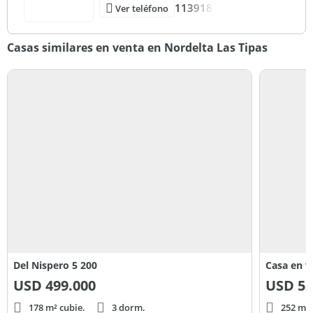
113918-
Ver teléfono
Casas similares en venta en Nordelta Las Tipas
Del Nispero 5 200
Casa en v
USD
499.000
USD
52
178 m² cubie.
3 dorm.
252 m² 