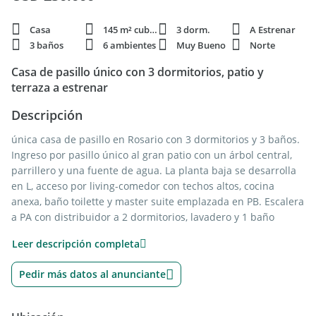
Casa
145 m² cubie.
3 dorm.
A Estrenar
3 baños
6 ambientes
Muy Bueno
Norte
Casa de pasillo único con 3 dormitorios, patio y
terraza a estrenar
Descripción
única casa de pasillo en Rosario con 3 dormitorios y 3 baños.
Ingreso por pasillo único al gran patio con un árbol central,
parrillero y una fuente de agua. La planta baja se desarrolla
en L, acceso por living-comedor con techos altos, cocina
anexa, baño toilette y master suite emplazada en PB. Escalera
a PA con distribuidor a 2 dormitorios, lavadero y 1 baño
completo. Calida a estrenar con pisos de porcelanato,
Leer descripción completa
aberturas de aluminio con DVH, caldera para agua caliente y
calefacción por radiadores, preinstalación para A/A, tanque
Pedir más datos al anunciante
de agua en altura, parrillero con tiraje y bacha exterior.
Cocina en L con mesada en silestone, espacio técnico para
heladera y lavavajillas, bacha de acero inoxidable doble,