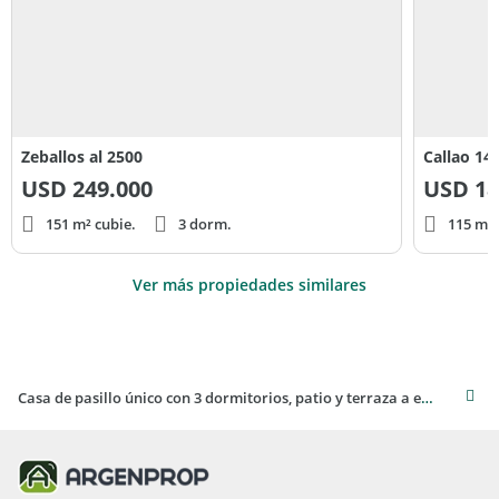
Zeballos al 2500
Callao 14
USD
249.000
USD
18
151 m² cubie.
3 dorm.
115 m² 
Ver más propiedades similares
Casa de pasillo único con 3 dormitorios, patio y terraza a estrenar