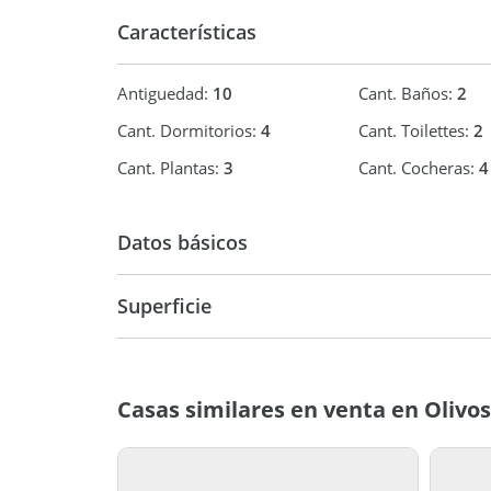
- Un exterior que invita a quedarse: El fondo es p
Características
acompañado por una piscina de aproximadamente 
creando el entorno perfecto para reuniones, desc
- Una propiedad para quienes valoran el espacio, la
Antiguedad:
10
Cant. Baños:
2
Ideal para familias numerosas o para quienes bus
múltiples posibilidades.
Cant. Dormitorios:
4
Cant. Toilettes:
2
- Difícil de encontrar por dimensiones, estado y p
Cant. Plantas:
3
Cant. Cocheras:
4
Datos básicos
Casa
Superficie
400 m2
42
Casas similares en venta en Olivos