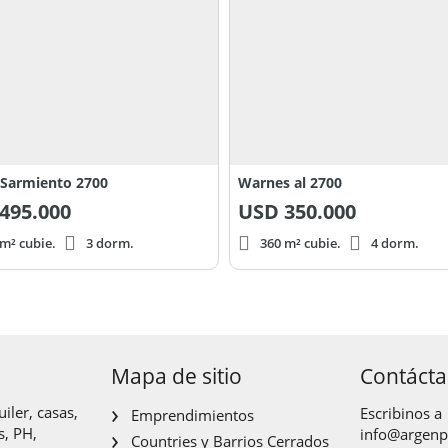
. Sarmiento 2700
Warnes al 2700
495.000
USD
350.000
m² cubie.
3 dorm.
360 m² cubie.
4 dorm.
Mapa de sitio
Contáct
iler, casas,
Escribinos a
Emprendimientos
s, PH,
info@argen
Countries y Barrios Cerrados