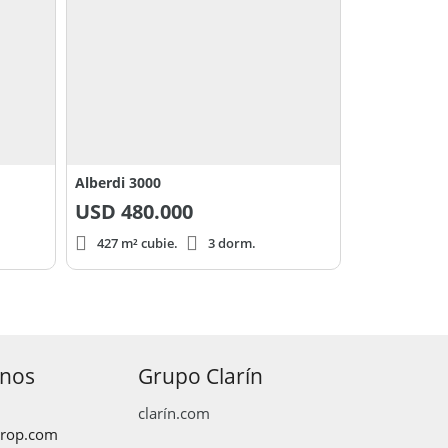
Alberdi 3000
USD
480.000
427 m² cubie.
3 dorm.
anos
Grupo Clarín
clarín.com
prop.com