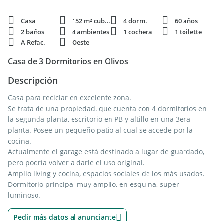
Casa
152 m² cubie.
4 dorm.
60 años
2 baños
4 ambientes
1 cochera
1 toilette
A Refac.
Oeste
Casa de 3 Dormitorios en Olivos
Descripción
Casa para reciclar en excelente zona.
Se trata de una propiedad, que cuenta con 4 dormitorios en
la segunda planta, escritorio en PB y altillo en una 3era
planta. Posee un pequeño patio al cual se accede por la
cocina.
Actualmente el garage está destinado a lugar de guardado,
pero podría volver a darle el uso original.
Amplio living y cocina, espacios sociales de los más usados.
Dormitorio principal muy amplio, en esquina, super
luminoso.
Pedir más datos al anunciante