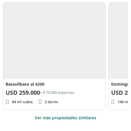
Basavilbaso al 4200
Domingo d
USD
259.000
USD
22
+ $ 70.000 expensas
84 m² cubie.
2 dorm.
140 m² 
Ver más propiedades similares