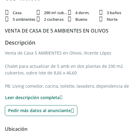
Casa
290 m² cubie.
4 dorm.
3 baños
5 ambientes
2 cocheras
Bueno
Norte
VENTA DE CASA DE 5 AMBIENTES EN OLIVOS
Descripción
Venta de Casa 5 AMBIENTES en Olivos, Vicente López
Chalet para actualizar de 5 amb en dos plantas de 290 m2
cubiertos, sobre lote de 8,66 x 46,60
PB: Living comedor, cocina, toilette, lavadero, dependencia de
servicio, escritorio. Hermoso y amplio jardín con pileta,
Leer descripción completa
quincho y parrilla. Cochera para dos autos.
Pedir más datos al anunciante
PA: 4 dormitorios y 2 baños completos.
Excelente sector de Olivos. Ubicado sobre Av. Ugarte cuenta
Ubicación
con excelentes accesos, próximo a colegios, centro comercial