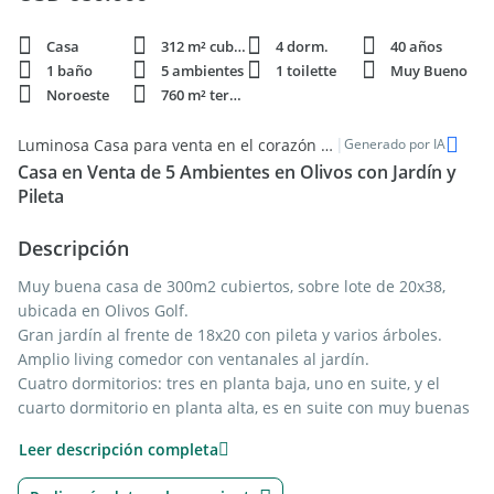
Casa
312 m² cubie.
4 dorm.
40 años
1 baño
5 ambientes
1 toilette
Muy Bueno
Noroeste
760 m² terren.
|
Luminosa Casa para venta en el corazón de Olivos Golf
Generado por IA
Casa en Venta de 5 Ambientes en Olivos con Jardín y
Pileta
Descripción
Muy buena casa de 300m2 cubiertos, sobre lote de 20x38,
ubicada en Olivos Golf.
Gran jardín al frente de 18x20 con pileta y varios árboles.
Amplio living comedor con ventanales al jardín.
Cuatro dormitorios: tres en planta baja, uno en suite, y el
cuarto dormitorio en planta alta, es en suite con muy buenas
dimensiones.
Leer descripción completa
Impecable cocina comedor con horno y anafe, dependencia
de servicio, garaje para cuatro autos, quincho de 6x3, jardín