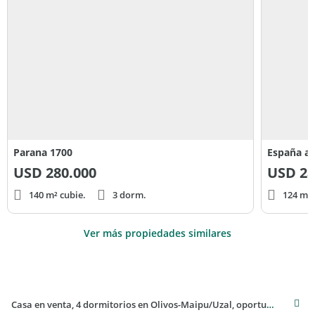
prohibido cobrar a los inquilinos que sean personas físicas
comisiones inmobiliarias y gastos de gestoría de informes.
Parana 1700
España al
USD
280.000
USD
28
140 m² cubie.
3 dorm.
124 m² 
Ver más propiedades similares
Casa en venta, 4 dormitorios en Olivos-Maipu/Uzal, oportunidad, con parrilla