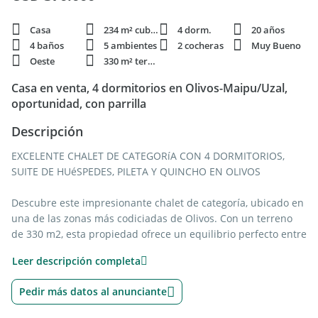
Casa
234 m² cubie.
4 dorm.
20 años
4 baños
5 ambientes
2 cocheras
Muy Bueno
Oeste
330 m² terren.
Casa en venta, 4 dormitorios en Olivos-Maipu/Uzal,
oportunidad, con parrilla
Descripción
EXCELENTE CHALET DE CATEGORíA CON 4 DORMITORIOS,
SUITE DE HUéSPEDES, PILETA Y QUINCHO EN OLIVOS
Descubre este impresionante chalet de categoría, ubicado en
una de las zonas más codiciadas de Olivos. Con un terreno
de 330 m2, esta propiedad ofrece un equilibrio perfecto entre
espacio, comodidad y detalles constructivos de alta calidad.
Leer descripción completa
Desarrollado en dos plantas, el chalet ofrece en la planta baja
Pedir más datos al anunciante
un amplio living-comedor ideal para reuniones, una cocina
moderna con comedor diario, un acogedor family room con