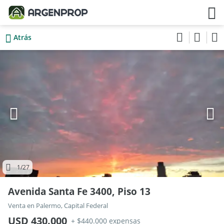
Atrás
1
/27
Avenida Santa Fe 3400, Piso 13
Venta en Palermo, Capital Federal
USD 430.000
+ $440.000 expensas