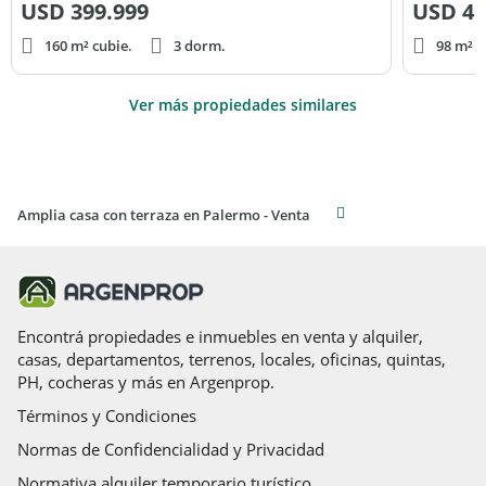
USD
399.999
USD
45
160 m² cubie.
3 dorm.
98 m² c
Ver más propiedades similares
Amplia casa con terraza en Palermo - Venta
Encontrá propiedades e inmuebles en venta y alquiler,
casas, departamentos, terrenos, locales, oficinas, quintas,
PH, cocheras y más en Argenprop.
Términos y Condiciones
Normas de Confidencialidad y Privacidad
Normativa alquiler temporario turístico