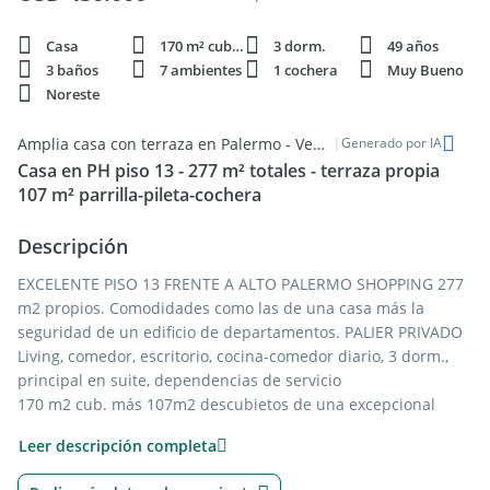
Casa
170 m² cubie.
3 dorm.
49 años
3 baños
7 ambientes
1 cochera
Muy Bueno
Noreste
|
Amplia casa con terraza en Palermo - Venta
Generado por IA
Casa en PH piso 13 - 277 m² totales - terraza propia
107 m² parrilla-pileta-cochera
Descripción
EXCELENTE PISO 13 FRENTE A ALTO PALERMO SHOPPING 277
m2 propios. Comodidades como las de una casa más la
seguridad de un edificio de departamentos. PALIER PRIVADO
Living, comedor, escritorio, cocina-comedor diario, 3 dorm.,
principal en suite, dependencias de servicio
170 m2 cub. más 107m2 descubietos de una excepcional
terraza propia que posee parrilla y mucho espacio para
Leer descripción completa
disfrutar de un asado al aire libre, descansar en reposeras y
hasta en una hamaca paraguaya, también el placer de un día