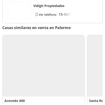
Vidigh Propiedades
15-5655
Ver teléfono
Casas similares en venta en Palermo
Acevedo 800
Santa Ros