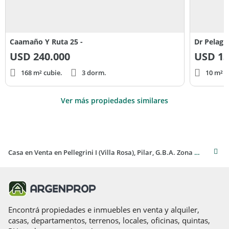
Caamaño Y Ruta 25 -
Dr Pelagi
USD
240.000
USD
13
168 m² cubie.
3 dorm.
10 m² c
Ver más propiedades similares
Casa en Venta en Pellegrini I (Villa Rosa), Pilar, G.B.A. Zona Norte
Encontrá propiedades e inmuebles en venta y alquiler,
casas, departamentos, terrenos, locales, oficinas, quintas,