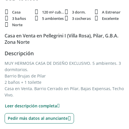
Casa
120 m² cubie.
3 dorm.
A Estrenar
3 baños
5 ambientes
3 cocheras
Excelente
Norte
Casa en Venta en Pellegrini I (Villa Rosa), Pilar, G.B.A.
Zona Norte
Descripción
MUY HERMOSA CASA DE DISEÑO EXCLUSIVO. 5 ambientes. 3
dormitorios.
Barrio Brujas de Pilar
2 baños + 1 toilette
Casa en Venta. Barrio Cerrado en Pilar, Bajas Expensas, Techo
Vivo.
Estilo Moderno con techo vivo verde.
Leer descripción completa
Casa desarrollada en una sola planta muy luminosa.
Excelentes detalles de diseño.
Pedir más datos al anunciante
Todo en Planta Baja, Living , Cocina comedor integrado con
hermosa vista a galería y a la pileta, lavadero y toilette.