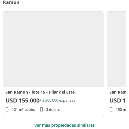
Ramon
San Ramon - lote 15 - Pilar del Este.
San Ramo
USD
155.000
USD
19
+ $ 300.000 expensas
121 m² cubie.
3 dorm.
150 m² 
Ver más propiedades similares