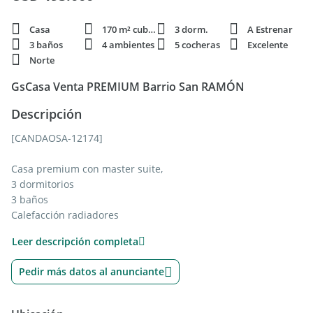
Casa
170 m² cubie.
3 dorm.
A Estrenar
3 baños
4 ambientes
5 cocheras
Excelente
Norte
GsCasa Venta PREMIUM Barrio San RAMÓN
Descripción
[CANDAOSA-12174]
Casa premium con master suite,
3 dormitorios
3 baños
Calefacción radiadores
Aires acondicionados
Leer descripción completa
Esta distinguida propiedad premium de dos plantas se
Pedir más datos al anunciante
desarrolla sobre un lote central con orientación norte, lo que
garantiza una luminosidad excepcional durante todo el día y
una conexión permanente con el entorno natural. Ubicada en