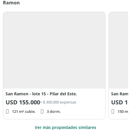
Ramon
San Ramon - lote 15 - Pilar del Este.
San Ramo
USD
155.000
USD
19
+ $ 300.000 expensas
121 m² cubie.
3 dorm.
150 m² 
Ver más propiedades similares