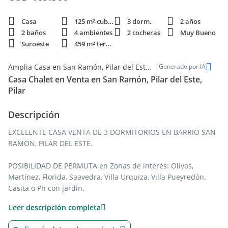
Casa
125 m² cubie.
3 dorm.
2 años
2 baños
4 ambientes
2 cocheras
Muy Bueno
Suroeste
459 m² terren.
|
Amplia Casa en San Ramón, Pilar del Este - Venta
Generado por IA
Casa Chalet en Venta en San Ramón, Pilar del Este,
Pilar
Descripción
EXCELENTE CASA VENTA DE 3 DORMITORIOS EN BARRIO SAN
RAMON, PILAR DEL ESTE.
POSIBILIDAD DE PERMUTA en Zonas de interés: Olivos,
Martínez, Florida, Saavedra, Villa Urquiza, Villa Pueyredón.
Casita o Ph con jardin.
Leer descripción completa
Desarrollada en una planta sobre un lote interno con pileta.