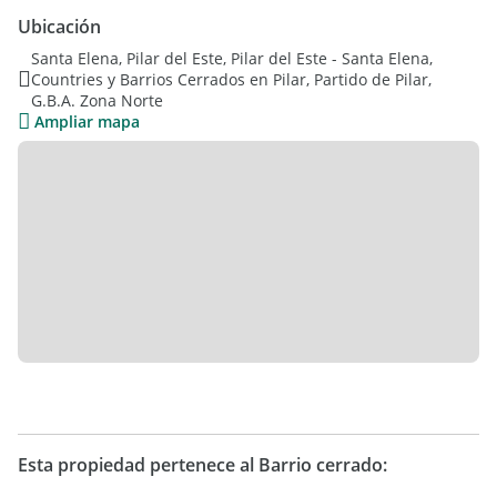
Ubicación
Cama 2 plazas con respaldo, cómoda y 2 mesas de luz, cama
Santa Elena, Pilar del Este, Pilar del Este - Santa Elena,
de 1 plaza, colchones, 2 escritorios, 4 AA BGH Inverter Frio
Countries y Barrios Cerrados en Pilar, Partido de Pilar,
Calor, cortinas roller, mosquiteros, espejos, heladera,
G.B.A. Zona Norte
lavarropa, mesa y 6 sillas para el living, mesa y sillas para la
Ampliar mapa
galería, maquina de cortar pasto, bordeadora y elementos
para limpieza pileta. Lista para ingresar a vivir.
Esta propiedad pertenece al Barrio cerrado: