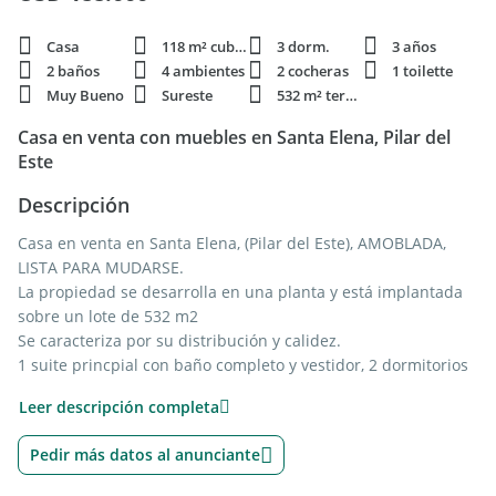
Casa
118 m² cubie.
3 dorm.
3 años
2 baños
4 ambientes
2 cocheras
1 toilette
Muy Bueno
Sureste
532 m² terren.
Casa en venta con muebles en Santa Elena, Pilar del
Este
Descripción
Casa en venta en Santa Elena, (Pilar del Este), AMOBLADA,
LISTA PARA MUDARSE.
La propiedad se desarrolla en una planta y está implantada
sobre un lote de 532 m2
Se caracteriza por su distribución y calidez.
1 suite princpial con baño completo y vestidor, 2 dormitorios
que comparten un baño completo, 1 toilete de recepción,
Leer descripción completa
lavadero independiente, tender, pérgola para 2 autos, galeria
cubierta con parrilla y pileta 7x4.
Pedir más datos al anunciante
Caldera y piso radiante,