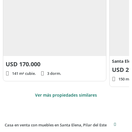
Santa Elen
USD
170.000
USD
23
141 m² cubie.
3 dorm.
150 m² 
Ver más propiedades similares
Casa en venta con muebles en Santa Elena, Pilar del Este