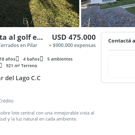
Venta Casa exclusiva con vista al golf estilo moderno en Pilar del Lago
USD 475.000
Contactá a
Cerrados en Pilar
+ $900.000 expensas
18 años
4 baños
5 ambientes
921 m² Terreno
r del Lago C.C
Crédito
obre lote central con una inmejorable vista al
itud y la luz natural en cada ambiente.