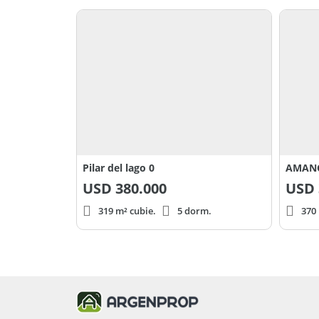
Pilar del lago 0
AMANC
USD
380.000
USD
319 m² cubie.
5 dorm.
370 