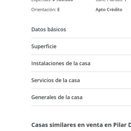
estéticos sobre elementos no estructurales. Estas
superficie, dimensiones, distribución ni caracterí
Orientación:
E
Apto Crédito
las cuales podrán verificarse mediante visita pres
Datos básicos
Casa
Superficie
290 m2
92
Instalaciones de la casa
Servicios de la casa
Generales de la casa
Casas similares en venta en Pilar 