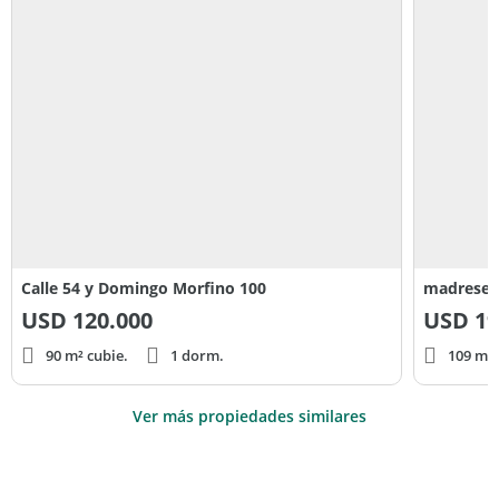
Calle 54 y Domingo Morfino 100
madresel
USD
120.000
USD
19
90 m² cubie.
1 dorm.
109 m² 
Ver más propiedades similares