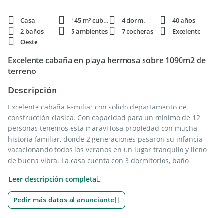
Casa
145 m² cubie.
4 dorm.
40 años
2 baños
5 ambientes
7 cocheras
Excelente
Oeste
Excelente cabaña en playa hermosa sobre 1090m2 de
terreno
Descripción
Excelente cabaña Familiar con solido departamento de
construcción clasica. Con capacidad para un minimo de 12
personas tenemos esta maravillosa propiedad con mucha
historia familiar, donde 2 generaciones pasaron su infancia
vacacionando todos los veranos en un lugar tranquilo y lleno
de buena vibra. La casa cuenta con 3 dormitorios, baño
completo, cocina y living comedor + una casa contigua de 1
Leer descripción completa
ambiente con capacidad para 4 personas comodas. Parrilla y
lavadero, cochera cubierta para dos vehiculos y gran parque
Pedir más datos al anunciante
arbolado para que los niños jueguen con tranquilidad.
A pocas cuadras de Playa hermosa, sobre calle 1, parada 10