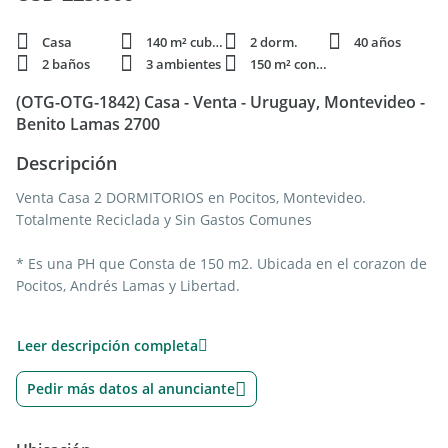
Casa
140 m² cubie.
2 dorm.
40 años
2 baños
3 ambientes
150 m² constr.
(OTG-OTG-1842) Casa - Venta - Uruguay, Montevideo -
Benito Lamas 2700
Descripción
Venta Casa 2 DORMITORIOS en Pocitos, Montevideo.
Totalmente Reciclada y Sin Gastos Comunes
* Es una PH que Consta de 150 m2. Ubicada en el corazon de
Pocitos, Andrés Lamas y Libertad.
*Amplio y muy luminoso living comedor.
Leer descripción completa
* 2 comodos dormitorios uno en suite.
Pedir más datos al anunciante
* 2 baños totalmente nuevos, uno de ellos en suite.