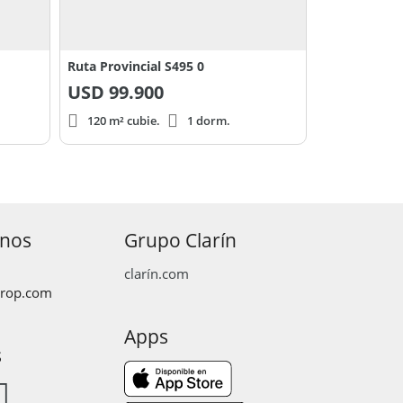
Ruta Provincial S495 0
USD
99.900
120 m² cubie.
1 dorm.
anos
Grupo Clarín
clarín.com
prop.com
Apps
s