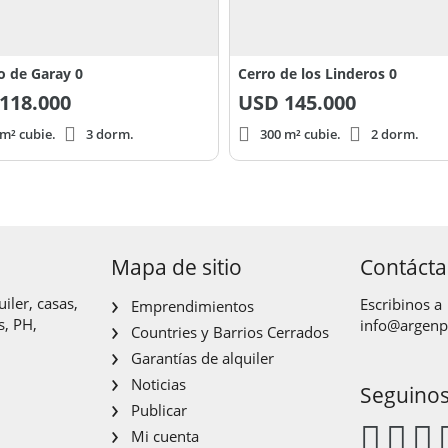
o de Garay 0
Cerro de los Linderos 0
118.000
USD
145.000
m² cubie.
3 dorm.
300 m² cubie.
2 dorm.
Mapa de sitio
Contáct
iler, casas,
Escribinos a
Emprendimientos
s, PH,
info@argen
Countries y Barrios Cerrados
Garantías de alquiler
Noticias
Seguino
Publicar
Mi cuenta