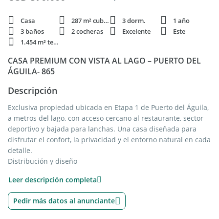
Casa
287 m² cubie.
3 dorm.
1 año
3 baños
2 cocheras
Excelente
Este
1.454 m² terren.
CASA PREMIUM CON VISTA AL LAGO – PUERTO DEL
ÁGUILA- 865
Descripción
Exclusiva propiedad ubicada en Etapa 1 de Puerto del Águila,
a metros del lago, con acceso cercano al restaurante, sector
deportivo y bajada para lanchas. Una casa diseñada para
disfrutar el confort, la privacidad y el entorno natural en cada
detalle.
Distribución y diseño
• 3 dormitorios totalmente independientes (sin muros
Leer descripción completa
compartidos)
• 2 dormitorios en suite con vestidor
Pedir más datos al anunciante
• 3 baños completos
• Amplio estar comedor con cocina integrada