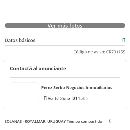
Ver más fotos
Datos básicos
Departamento
Código de aviso: CR791155
Venta
USD 800
Contactá al anunciante
Perez Serbo Negocios Inmobiliarios
0115857
Ver teléfono
SOLANAS - ROYALMAR. URUGUAY Tiempo compartido