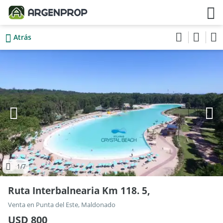
Atrás
1
/7
Ruta Interbalnearia Km 118. 5,
Venta en Punta del Este, Maldonado
USD 800