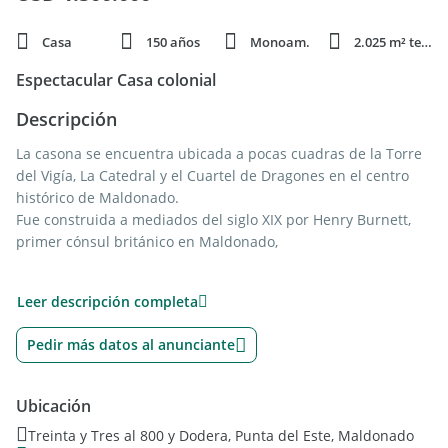
Casa
150 años
Monoam.
2.025 m² terren.
Espectacular Casa colonial
Descripción
La casona se encuentra ubicada a pocas cuadras de la Torre
del Vigía, La Catedral y el Cuartel de Dragones en el centro
histórico de Maldonado.
Fue construida a mediados del siglo XIX por Henry Burnett,
primer cónsul británico en Maldonado,
La casa funcionó como Consulado Inglés hasta 1927. En 1973
Leer descripción completa
fue adquirida por el artista Jorge Páez Vilaró. En la misma
funcionó el Museo de Arte Americano de Maldonado (MAAM)
Pedir más datos al anunciante
hasta 2004.
Su exquisita arquitectura colonial incluye una atalaya desde
donde se divisaba la Bahía de Maldonado. Todos los
Ubicación
pabellones rodean un poético jardín, con patios, aljibes,
Treinta y Tres al 800 y Dodera, Punta del Este, Maldonado
azulejos y esculturas que conforman un mágico entorno.