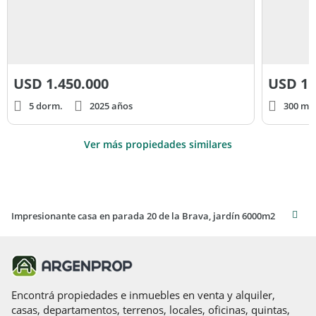
USD
1.450.000
USD
1.
5 dorm.
2025 años
300 m² 
Ver más propiedades similares
Impresionante casa en parada 20 de la Brava, jardín 6000m2
Encontrá propiedades e inmuebles en venta y alquiler,
casas, departamentos, terrenos, locales, oficinas, quintas,