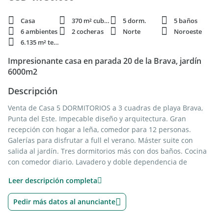
Casa
370 m² cubie.
5 dorm.
5 baños
6 ambientes
2 cocheras
Norte
Noroeste
6.135 m² terren.
Impresionante casa en parada 20 de la Brava, jardín
6000m2
Descripción
Venta de Casa 5 DORMITORIOS a 3 cuadras de playa Brava,
Punta del Este. Impecable diseño y arquitectura. Gran
recepción con hogar a leña, comedor para 12 personas.
Galerías para disfrutar a full el verano. Máster suite con
salida al jardín. Tres dormitorios más con dos baños. Cocina
con comedor diario. Lavadero y doble dependencia de
servicio. Garaje para 9 autos. Dormitorio de huéspedes.
Leer descripción completa
Quincho con parrilla y horno a leña. Totalmente cercada, con
cámaras de vigilancia. Portón automatizado. Más de 6.000
Pedir más datos al anunciante
metros de terreno con árboles frutales y jardín parquizado.
Arquitecto Raúl Clerc.