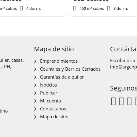
m² cubie.
4 dorm.
450 m² cubie.
3 dorm.
Mapa de sitio
Contáct
iler, casas,
Escribinos a
Emprendimientos
s, PH,
info@argen
Countries y Barrios Cerrados
Garantías de alquiler
Noticias
Seguino
Publicar
Mi cuenta
Contáctanos
tino
Mapa de sitio