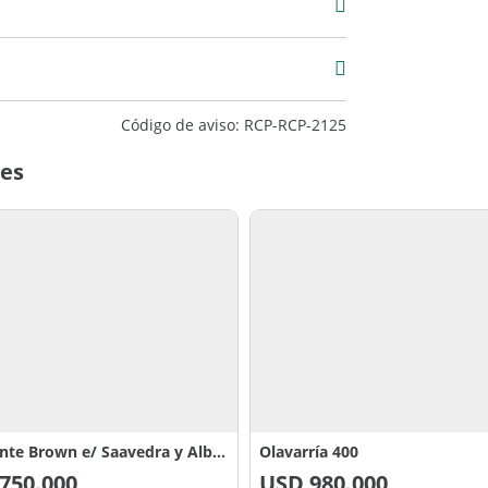
Código de aviso: RCP-RCP-2125
mes
Almirante Brown e/ Saavedra y Alberdi
Olavarría 400
750.000
USD
980.000