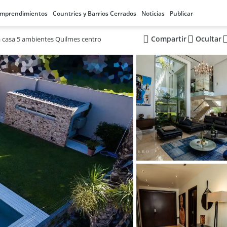
mprendimientos
Countries y Barrios Cerrados
Noticias
Publicar
Compartir
Ocultar
 casa 5 ambientes Quilmes centro