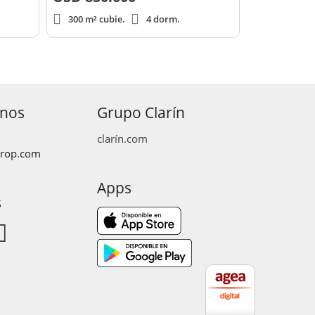
300 m² cubie.
4 dorm.
anos
Grupo Clarín
clarín.com
prop.com
Apps
s