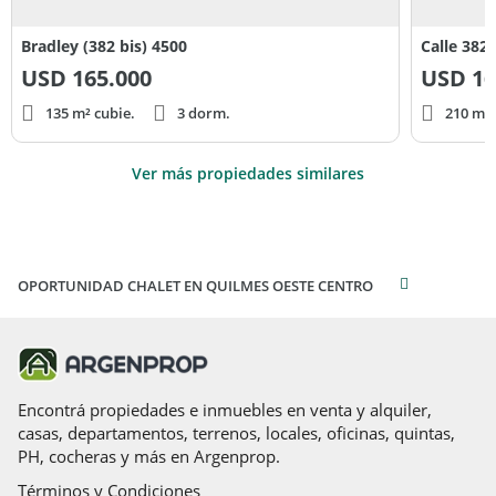
Bradley (382 bis) 4500
Calle 382
USD
165.000
USD
16
135 m² cubie.
3 dorm.
210 m² 
Ver más propiedades similares
OPORTUNIDAD CHALET EN QUILMES OESTE CENTRO
Encontrá propiedades e inmuebles en venta y alquiler,
casas, departamentos, terrenos, locales, oficinas, quintas,
PH, cocheras y más en Argenprop.
Términos y Condiciones