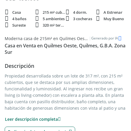
Casa
215 m² cubie.
4 dorm.
A Estrenar
4 baños
5 ambientes
3 cocheras
Muy Bueno
Sureste
320 m² terren.
|
Moderna casa de 215m² en Quilmes Oeste - Venta
Generado por IA
Casa en Venta en Quilmes Oeste, Quilmes, G.B.A. Zona
Sur
Descripción
Propiedad desarrollada sobre un lote de 317 m², con 215 m²
cubiertos, que se destaca por sus amplias dimensiones,
funcionalidad y luminosidad. Al ingresar nos recibe un gran
living (o living-comedor) con escalera a planta alta. En planta
baja cuenta con pasillo distribuidor, baño completo, una
habitación de generosas dimensiones con vista al patio y una
cómoda cocina comedor diario totalmente equipada con
Leer descripción completa
alacenas y bajo mesada, con doble circulación (ingreso
también desde el garaje) y ventana balcón con rejas hacia el