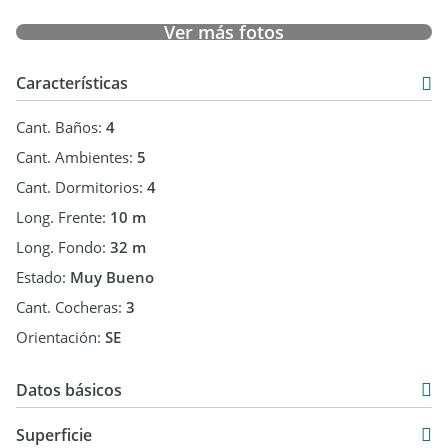
resultan vinculantes. Los datos definitivos son los que surgen
del título de propiedad La venta queda sujeta al
Ver más fotos
cumplimiento por parte del propietario de lo establecido por
la Resolución General N* DOS MIL TRESCIENTOS SETENTA Y
Características
UNO de AFIP (COTI). - Mat.
Cant. Baños:
4
Cant. Ambientes:
5
Cant. Dormitorios:
4
Long. Frente:
10 m
Long. Fondo:
32 m
Estado:
Muy Bueno
Cant. Cocheras:
3
Orientación:
SE
Datos básicos
Venta
Superficie