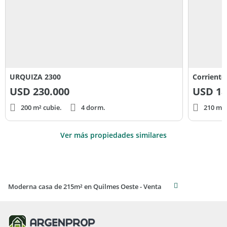
URQUIZA 2300
Corriente
USD
230.000
USD
18
200 m² cubie.
4 dorm.
210 m² 
Ver más propiedades similares
Moderna casa de 215m² en Quilmes Oeste - Venta