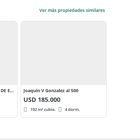
Ver más propiedades similares
TIBURCIO BENEGAS a METROS DE EMILIO CIVIT
Joaquin V Gonzalez al 500
USD
185.000
192 m² cubie.
4 dorm.