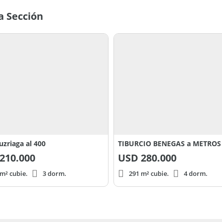
a Sección
uzriaga al 400
210.000
USD
280.000
m² cubie.
3 dorm.
291 m² cubie.
4 dorm.