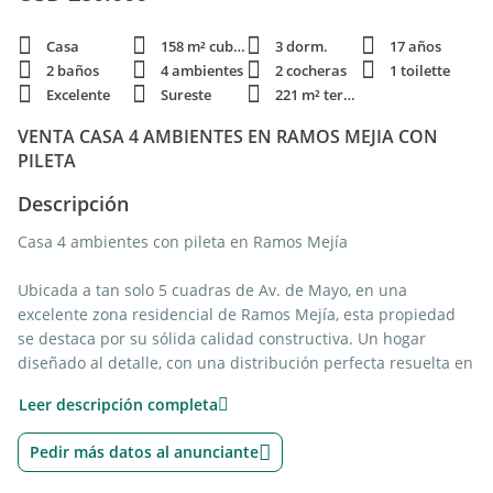
Casa
158 m² cubie.
3 dorm.
17 años
2 baños
4 ambientes
2 cocheras
1 toilette
Excelente
Sureste
221 m² terren.
VENTA CASA 4 AMBIENTES EN RAMOS MEJIA CON
PILETA
Descripción
Casa 4 ambientes con pileta en Ramos Mejía
Ubicada a tan solo 5 cuadras de Av. de Mayo, en una
excelente zona residencial de Ramos Mejía, esta propiedad
se destaca por su sólida calidad constructiva. Un hogar
diseñado al detalle, con una distribución perfecta resuelta en
dos plantas. Ambientes funcionales y luminosos, creados
Leer descripción completa
para disfrutar de la vida familiar y de los encuentros sociales.
Pedir más datos al anunciante
Planta baja: