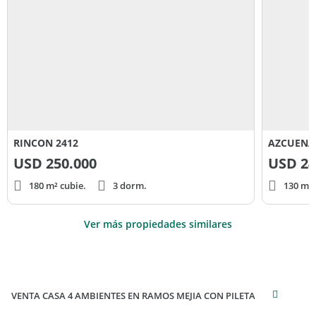
inmobiliario responsable de la operación por la eventual
actualización de las medidas, descripciones arquitectónicas y
funcionales, valores de expensas, servicios, impuestos,
precios y demás información, cuyos valores son aproximados.
RINCON 2412
AZCUENA
USD
250.000
USD
24
180 m² cubie.
3 dorm.
130 m² 
Ver más propiedades similares
VENTA CASA 4 AMBIENTES EN RAMOS MEJIA CON PILETA